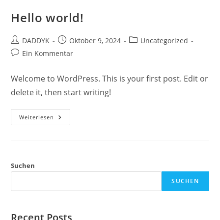
Hello world!
Beitrags-
Beitrag
Beitrags-
DADDYK
Oktober 9, 2024
Uncategorized
Autor:
veröffentlicht:
Kategorie:
Beitrags-
Ein Kommentar
Kommentare:
Welcome to WordPress. This is your first post. Edit or
delete it, then start writing!
Hello
Weiterlesen
World!
Suchen
SUCHEN
Recent Posts