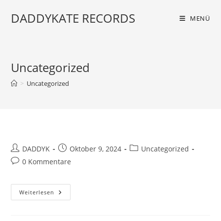
Zum
DADDYKATE RECORDS
Inhalt
MENÜ
springen
Uncategorized
>
Uncategorized
Beitrags-
Beitrag
Beitrags-
DADDYK
Oktober 9, 2024
Uncategorized
Autor:
veröffentlicht:
Kategorie:
Beitrags-
0 Kommentare
Kommentare:
Weiterlesen